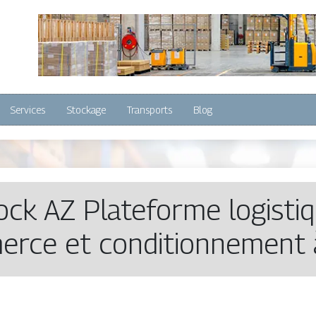
Services
Stockage
Transports
Blog
ock AZ Plateforme logistiq
rce et con­dition­ne­ment 